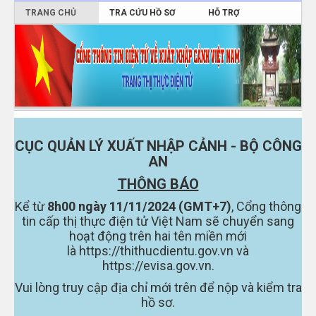
TRANG CHỦ
TRA CỨU HỒ SƠ
HỖ TRỢ
ĐĂNG NHẬP
CỤC QUẢN LÝ XUẤT NHẬP CẢNH - BỘ CÔNG
AN
THÔNG BÁO
Kể từ
8h00 ngày 11/11/2024 (GMT+7)
, Cổng thông
tin cấp thị thực điện tử Việt Nam sẽ chuyển sang
hoạt động trên hai tên miền mới
là
https://thithucdientu.gov.vn
và
https://evisa.gov.vn
.
Vui lòng truy cập địa chỉ mới trên để nộp và kiểm tra
hồ sơ.